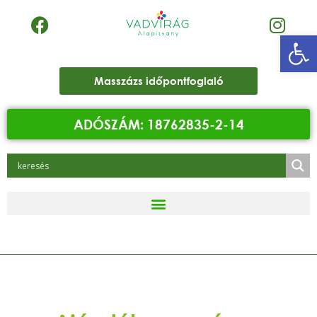
Eszk
Masszázs időpontfoglaló
ADÓSZÁM: 18762835-2-14