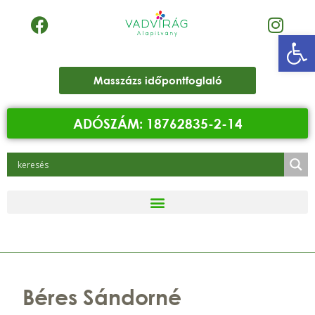
Eszk
Masszázs időpontfoglaló
ADÓSZÁM: 18762835-2-14
Béres Sándorné