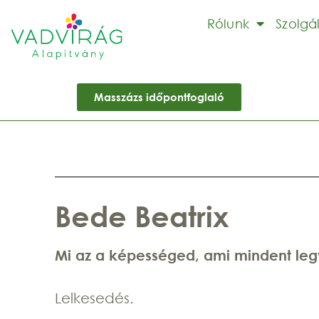
Rólunk
Szolgá
Masszázs időpontfoglaló
Bede Beatrix
Mi az a képességed, ami mindent le
Lelkesedés.