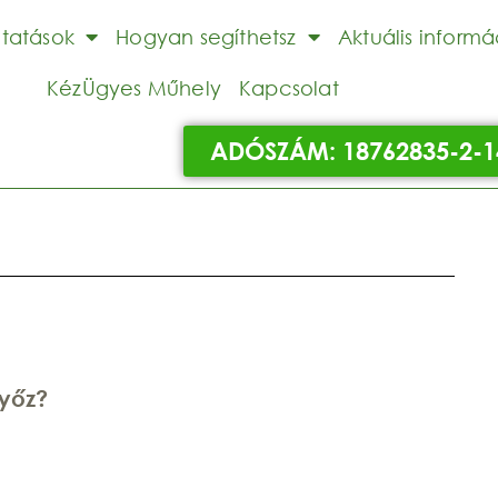
ltatások
Hogyan segíthetsz
Aktuális informá
KézÜgyes Műhely
Kapcsolat
ADÓSZÁM: 18762835-2-1
győz?