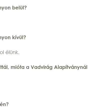
nyon belül?
nyon kívül?
ol élünk.
ttál, mióta a Vadvirág Alapítványnál
jén?