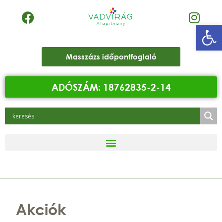
Eszk
Masszázs időpontfoglaló
ADÓSZÁM: 18762835-2-14
Akciók