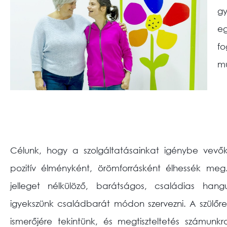
g
e
fo
mu
Célunk, hogy a szolgáltatásainkat igénybe vevők
pozitív élményként, örömforrásként élhessék meg.
jelleget nélkülöző, barátságos, családias hang
igyekszünk családbarát módon szervezni. A szülőr
ismerőjére tekintünk, és megtiszteltetés számunkr