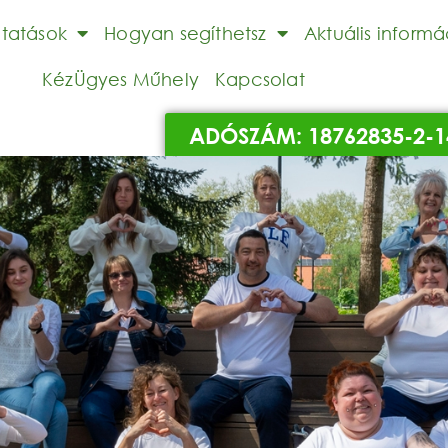
ltatások
Hogyan segíthetsz
Aktuális informá
KézÜgyes Műhely
Kapcsolat
ADÓSZÁM: 18762835-2-1