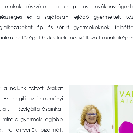
yermekek részvétele a csoportos tevékenységek
gészséges és a sajátosan fejlődő gyermekek közö
glalkozásokat ép és sérült gyermekeknek, felnőt
nkalehetőséget biztosítunk megváltozott munkaképe
 a nálunk töltött órákat
 Ezt segíti az intézményi
ulat. Szolgáltatásainkat
e mint a gyermek legjobb
a, ha elnyerjük bizalmát.