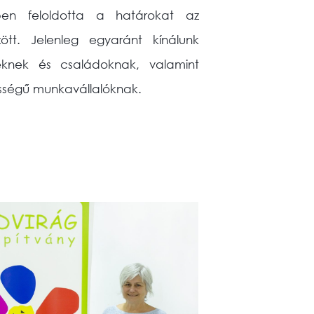
ben feloldotta a határokat az
tt. Jelenleg egyaránt kínálunk
teknek és családoknak, valamint
sségű munkavállalóknak.