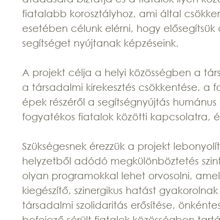
fiatalabb korosztályhoz, ami által csökk
esetében célunk elérni, hogy elősegíts
segítséget nyújtanak képzéseink.
A projekt célja a helyi közösségben a tár
a társadalmi kirekesztés csökkentése, a 
épek részéről a segítségnyújtás humánu
fogyatékos fiatalok közötti kapcsolatra,
Szükségesnek érezzük a projekt lebonyol
helyzetből adódó megkülönböztetés szint
olyan programokkal lehet orvosolni, ame
kiegészítő, szinergikus hatást gyakorolnak
társadalmi szolidaritás erősítése, önkénte
befejező sérült fiatalok közösségben tar