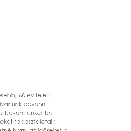
ősebb, 60 év feletti
kívánunk bevonni
ba bevont önkéntes
eket tapasztalataik
etné hozni az időseket a