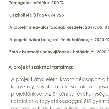
Támogatás mértéke: 100 %
Összköltség (Ft): 24 674 725
A projekt megvalósításának kezdete: 2017. 05. 0
A projekt fizikai befejezésének
határideje: 2020.0
Záró elszámolás benyújtásának határideje: 2020.
A projekt szakmai tartalma:
A projekt által elérni kívánt célcsoport a 
korosztály, továbbá a társadalom egésze
projektünkbe. Az önkéntes tevékenysége
fiatalokat a fogyatékossággal élő gyerm
átadására bíztatja és a fiatalok ilyen k