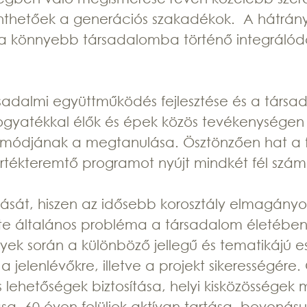
enthetőek a generációs szakadékok. A hátrány
ük a könnyebb társadalomba történő integráló
sadalmi együttműködés fejlesztése és a társadal
fogyatékkal élők és épek közös tevékenységen k
s módjának a megtanulása. Ösztönzően hat a 
 értékteremtő programot nyújt mindkét fél szám
ítását, hiszen az idősebb korosztály elmagány
e általános probléma a társadalom életében,
lyek során a különböző jellegű és tematikáj
 a jelenlévőkre, illetve a projekt sikerességér
s lehetőségek biztosítása, helyi kisközösségek 
tása, 60 éven felüliek aktívan tartása, bevoná