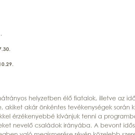
1.
7.30.
10.29.
hátrányos helyzetben élő fiatalok, illetve az id
, akiket akár önkéntes tevékenységek során 
kkel érzékenyebbé kívánjuk tenni a program
eket nevelő családok irányába. A bevont idős
özegben való megismerése révén közelebb szer