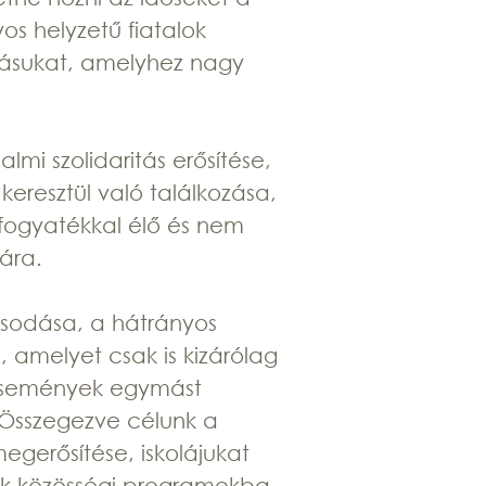
os helyzetű fiatalok
dásukat, amelyhez nagy
mi szolidaritás erősítése,
eresztül való találkozása,
fogyatékkal élő és nem
ára.
osodása, a hátrányos
 amelyet csak is kizárólag
ú események egymást
e. Összegezve célunk a
megerősítése, iskolájukat
suk közösségi programokba.