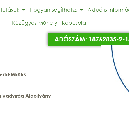
ltatások
Hogyan segíthetsz
Aktuális informá
KézÜgyes Műhely
Kapcsolat
ADÓSZÁM: 18762835-2-1
 GYERMEKEK
 a Vadvirág Alapítvány