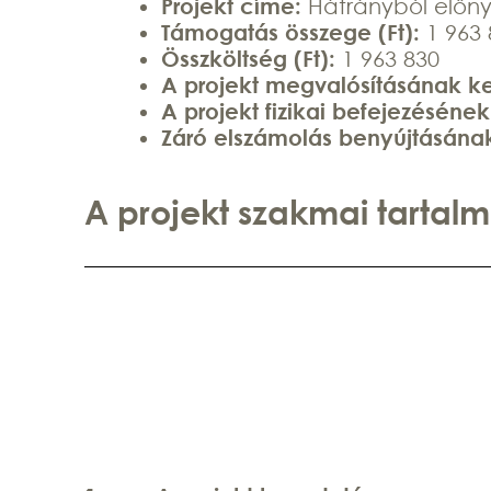
Projekt címe:
Hátrányból előny
Támogatás összege (Ft):
1 963 
Összköltség (Ft):
1 963 830
A projekt megvalósításának k
A projekt fizikai befejezésének
Záró elszámolás benyújtásának
A projekt szakmai tartal