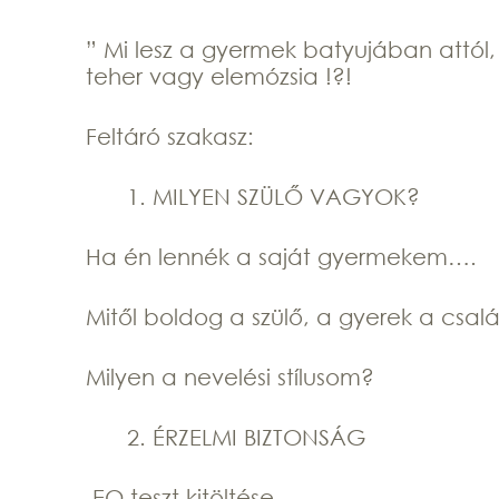
” Mi lesz a gyermek batyujában attól,
teher vagy elemózsia !?!
Feltáró szakasz:
MILYEN SZÜLŐ VAGYOK?
Ha én lennék a saját gyermekem….
Mitől boldog a szülő, a gyerek a csal
Milyen a nevelési stílusom?
ÉRZELMI BIZTONSÁG
EQ teszt kitöltése