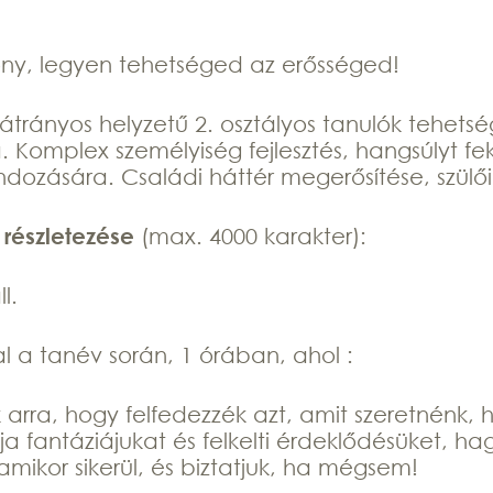
őny, legyen tehetséged az erősséged!
trányos helyzetű 2. osztályos tanulók tehets
. Komplex személyiség fejlesztés, hangsúlyt f
dozására. Családi háttér megerősítése, szülői
 részletezése
(max. 4000 karakter):
l.
l a tanév során, 1 órában, ahol :
 arra, hogy felfedezzék azt, amit szeretnénk
 fantáziájukat és felkelti érdeklődésüket, ha
mikor sikerül, és biztatjuk, ha mégsem!