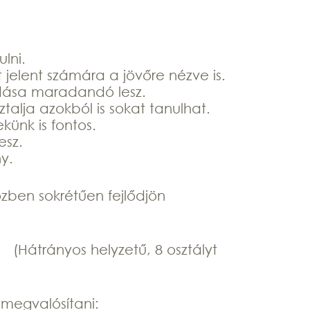
lni.
jelent számára a jövőre nézve is.
tudása maradandó lesz.
talja azokból is sokat tanulhat.
künk is fontos.
esz.
ony.
zben sokrétűen fejlődjön
(Hátrányos helyzetű, 8 osztályt
 megvalósítani: