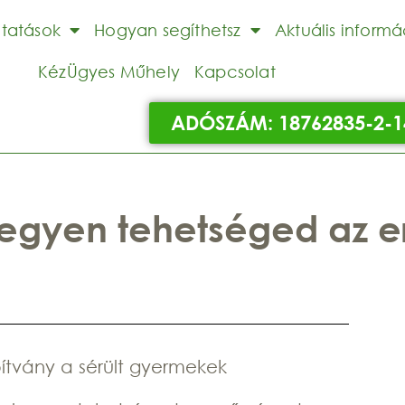
ltatások
Hogyan segíthetsz
Aktuális informá
KézÜgyes Műhely
Kapcsolat
ADÓSZÁM: 18762835-2-1
 legyen tehetséged az 
tvány a sérült gyermekek
a