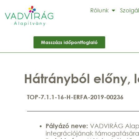
Rólunk
Szolgá
Masszázs időpontfoglaló
Hátrányból előny,
TOP-7.1.1-16-H-ERFA-2019-00236
Pályázó neve:
VADVIRÁG Alapí
integrációjának támogatásár