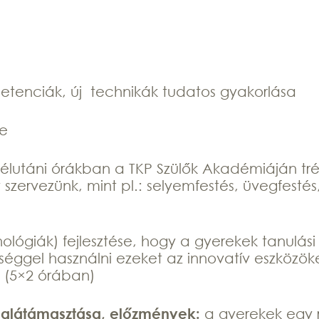
etenciák, új technikák tudatos gyakorlása
se
délutáni órákban a TKP Szülők Akadémiáján tr
szervezünk, mint pl.: selyemfestés, üvegfesté
nológiák) fejlesztése, hogy a gyerekek tanul
ggel használni ezeket az innovatív eszközöket
 (5×2 órában)
 alátámasztása, előzmények:
a gyerekek egy 