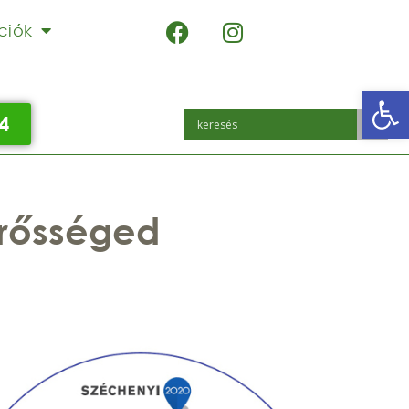
ciók
Eszk
4
erősséged