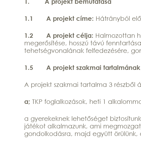
1.
A projekt bemutatása
1.1
A projekt címe:
Hátrányból el
1.2
A projekt célja:
Halmozottan há
megerősítése, hosszú távú fenntartása
tehetségvonalának felfedezésére, gon
1.5
A projekt szakmai tartalmának
A projekt szakmai tartalma 3 részből ál
a;
TKP foglalkozások, heti 1 alkalomma
a gyerekeknek lehetőséget biztosítunk
játékot alkalmazunk, ami megmozgatja
gondolkodásra, majd együtt örülünk, a