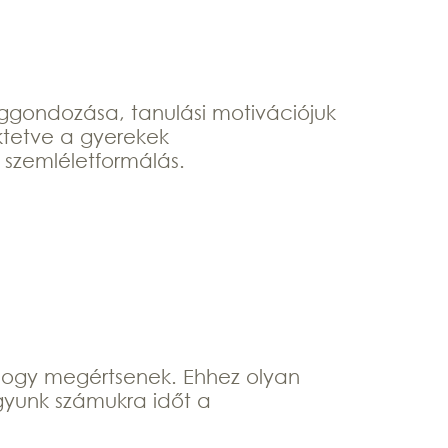
éggondozása, tanulási motivációjuk
ektetve a gyerekek
 szemléletformálás.
, hogy megértsenek. Ehhez olyan
gyunk számukra időt a