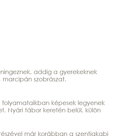
éningeznek, addig a gyerekeknek
s, marcipán szobrászat,
ási folyamataikban képesek legyenek
. Nyári tábor keretén belül, külön
részével már korábban a szentjakabi