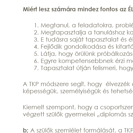
Miért lesz számára mindez fontos az É
Megtanul, a feladatokra, problém
Megtapasztalja a tanuláshoz kap
E tudásra saját tapasztalat és é
Fejlődik gondolkodása és kitartá
Látja, hogy örülünk próbálkozás
Egyre kompetensebbnek érzi mag
Tapasztalat útján felismeri, ho
A TKP módszere segít, hogy élvezzék 
képességük, személyiségük és tehets
Kiemelt szempont, hogy a csoportszerv
végzett szülők gyermekei „diplomás s
b;
A szülők szemlélet formálását, a T