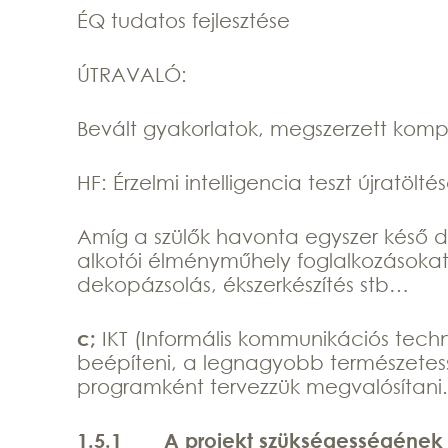
ÉQ tudatos fejlesztése
ÚTRAVALÓ:
Bevált gyakorlatok, megszerzett komp
HF: Érzelmi intelligencia teszt újratölté
Amíg a szülők havonta egyszer késő 
alkotói élményműhely foglalkozásokat 
dekopázsolás, ékszerkészítés stb…
c;
IKT (Informális kommunikációs tech
beépíteni, a legnagyobb természetessé
programként tervezzük megvalósítani.
1.5.1
A projekt szükségességének