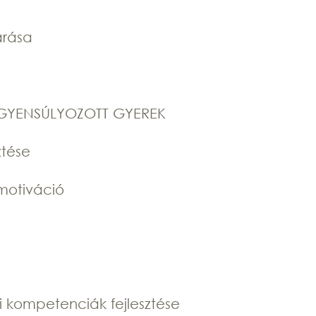
tárása
EGYENSÚLYOZOTT GYEREK
ztése
motiváció
ai kompetenciák fejlesztése