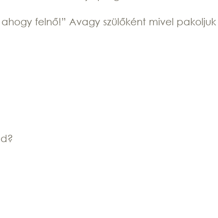
 ahogy felnő!” Avagy szülőként mivel pakolju
ád?