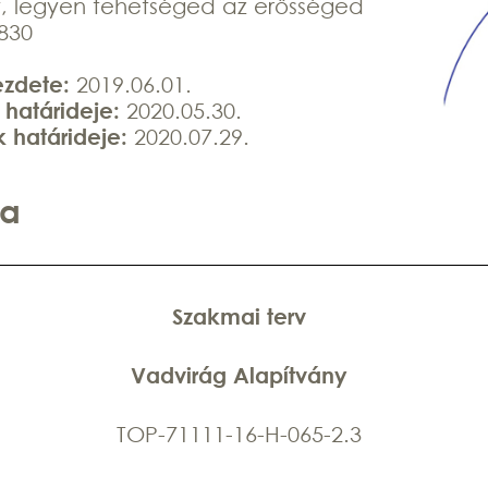
, legyen tehetséged az erősséged
830
ezdete:
2019.06.01.
 határideje:
2020.05.30.
 határideje:
2020.07.29.
ma
Szakmai terv
Vadvirág Alapítvány
TOP-71111-16-H-065-2.3