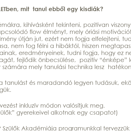
LETben, mit
tanul ebből egy kisdiák?
ákra, kihívásként tekinteni, pozitívan viszonyu
csolódó flow élményt, mely óriási motivációt 
lmény útján jut, ezért nem fogja elfelejteni, 
sa, nem fog félni a hibáktól, hiszen megtapasz
ainak, eredményeinek, tudni fogja, hogy ez ne
át, fejlődik önbecsülése, pozitív “énképe” l
gy számára mely tanulási technika lesz haték
a tanulást és maradandó legyen tudásuk, ekö
égük.
ezést inkluzív módon valósítjuk meg.
zülők” gyerekeivel alkotnak egy csapatot)
KP Szülők Akadémiája programunkkal tervezzük